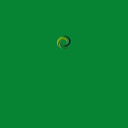
3
…
41